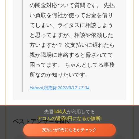
の闇金対応ついて質問です。 先払
い買取を何社か使ってお金を借り
てしまい、ライタスに相談しよう
と思ってますが、相談や依頼した
方いますか？ 次支払いに遅れたら
親か職場に連絡すると脅されてて
困ってます。 ちゃんとしてる事務
所なのか知りたいです。
Yahoo!知恵袋 2022/9/17 17:34
144人
先週
が利用してる
アコムの返済0円になるか診断!
ベストアンサーを聞く
支払いが0円になるかチェック