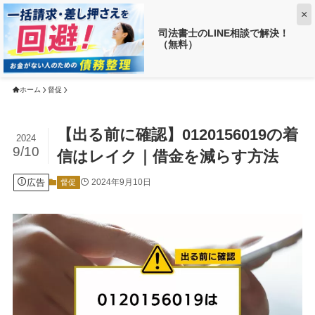
×
司法書士のLINE相談で解決！
（無料）
【返済がお得に!?】
借金がいくら減るか調べる ➡
ホーム
督促
【出る前に確認】0120156019の着
2024
9/10
信はレイク｜借金を減らす方法
広告
2024年9月10日
督促