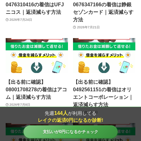
0476310416の着信はUFJ
0676347166の着信は静銀
ニコス｜返済減らす方法
セゾンカード｜返済減らす
方法
2026年7月24日
2026年7月21日
【出る前に確認】
【出る前に確認】
08001708278の着信はアコ
0492561151の着信はオリ
ム｜返済減らす方法
エントコーポレーション｜
返済減らす方法
2026年7月8日
144人
2026年7月7日
先週
が利用してる
レイクの返済0円になるか診断!
支払いが0円になるかチェック