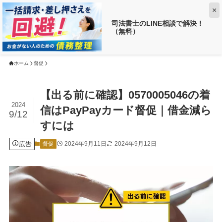
×
司法書士のLINE相談で解決！
（無料）
【返済がお得に!?】
借金がいくら減るか調べる ➡
ホーム
督促
【出る前に確認】0570005046の着
2024
信はPayPayカード督促｜借金減ら
9/12
すには
広告
2024年9月11日
2024年9月12日
督促