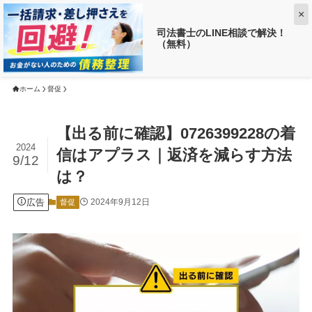
×
司法書士のLINE相談で解決！
（無料）
【返済がお得に!?】
借金がいくら減るか調べる ➡
ホーム
督促
【出る前に確認】0726399228の着
2024
信はアプラス｜返済を減らす方法
9/12
は？
広告
2024年9月12日
督促