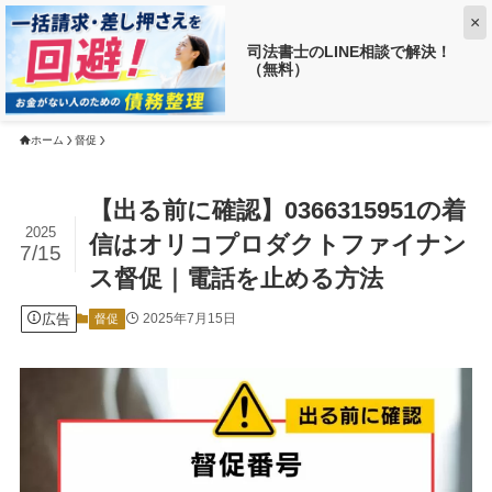
×
司法書士のLINE相談で解決！
（無料）
【返済がお得に!?】
借金がいくら減るか調べる ➡
ホーム
督促
【出る前に確認】0366315951の着
2025
信はオリコプロダクトファイナン
7/15
ス督促｜電話を止める方法
広告
2025年7月15日
督促