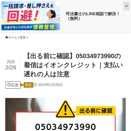
×
司法書士のLINE相談で解決！
（無料）
【返済がお得に!?】
借金がいくら減るか調べる ➡
ホーム
督促
【出る前に確認】05034973990の
2025
着信はイオンクレジット｜支払い
2/26
遅れの人は注意
広告
2025年2月26日
督促