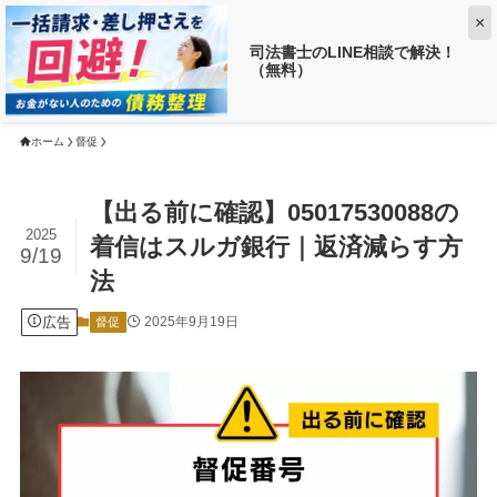
×
司法書士のLINE相談で解決！
（無料）
【返済がお得に!?】
借金がいくら減るか調べる ➡
ホーム
督促
【出る前に確認】05017530088の
2025
着信はスルガ銀行｜返済減らす方
9/19
法
広告
2025年9月19日
督促