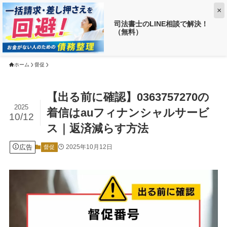
×
司法書士のLINE相談で解決！
（無料）
【返済がお得に!?】
借金がいくら減るか調べる ➡
ホーム
督促
【出る前に確認】0363757270の
2025
着信はauフィナンシャルサービ
10/12
ス｜返済減らす方法
広告
2025年10月12日
督促