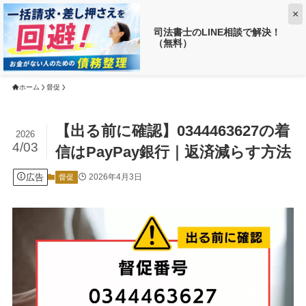
×
司法書士のLINE相談で解決！
（無料）
【返済がお得に!?】
借金がいくら減るか調べる ➡
ホーム
督促
【出る前に確認】0344463627の着
2026
4/03
信はPayPay銀行｜返済減らす方法
広告
2026年4月3日
督促