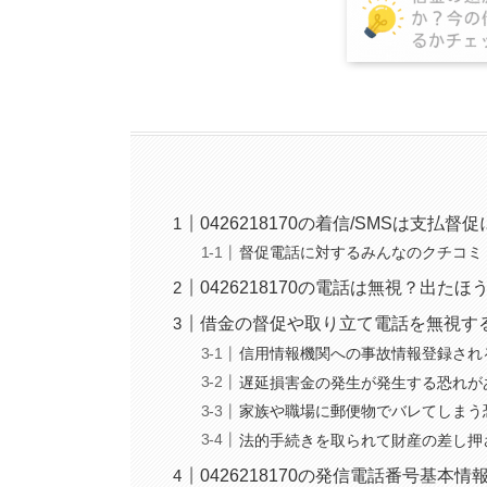
0426218170の着信/SMSは支払
督促電話に対するみんなのクチコミ
0426218170の電話は無視？出た
借金の督促や取り立て電話を無視す
信用情報機関への事故情報登録され
遅延損害金の発生が発生する恐れが
家族や職場に郵便物でバレてしまう
法的手続きを取られて財産の差し押
0426218170の発信電話番号基本情