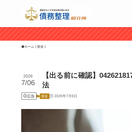
ホーム
督促
【出る前に確認】042621
2026
7/06
法
広告
2026年7月6日
督促