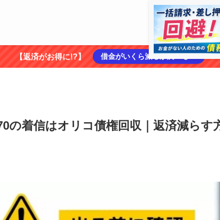
借金がいくら減るか調べる ➡
【返済がお得に!?】
8170の着信はオリコ債権回収｜返済減らす