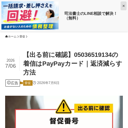
×
司法書士のLINE相談で解決！
（無料）
【返済がお得に!?】
借金がいくら減るか調べる ➡
ホーム
督促
【出る前に確認】05036519134の
2026
着信はPayPayカード｜返済減らす
7/06
方法
広告
2026年7月6日
督促