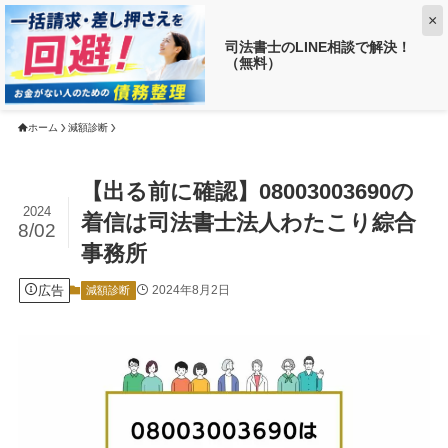
×
司法書士のLINE相談で解決！
（無料）
【返済がお得に!?】
借金がいくら減るか調べる ➡
ホーム
減額診断
【出る前に確認】08003003690の
2024
着信は司法書士法人わたこり綜合
8/02
事務所
広告
2024年8月2日
減額診断