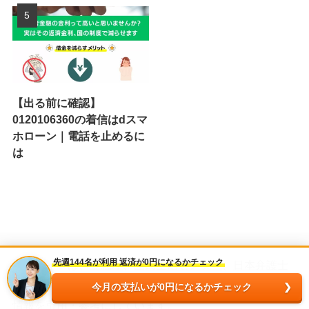
【出る前に確認】
0120106360の着信はdスマ
ホローン｜電話を止めるに
は
先週144名が利用 返済が0円になるかチェック
※当サイトは、
金融庁
、
国民生活センター
、
日本弁護士
連合会
、
日本司法書士会連合会
、
日本貸金業協会
などの
今月の支払いが0円になるかチェック
情報を引用・参考にしています。