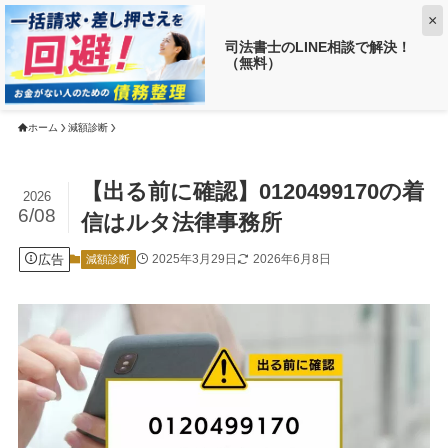
×
司法書士のLINE相談で解決！
（無料）
【返済がお得に!?】
借金がいくら減るか調べる ➡
ホーム
減額診断
【出る前に確認】0120499170の着
2026
6/08
信はルタ法律事務所
広告
2025年3月29日
2026年6月8日
減額診断