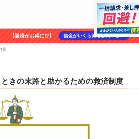
借金がいくら減るか調べる ➡
【返済がお得に!?】
制度
たときの末路と助かるための救済制度