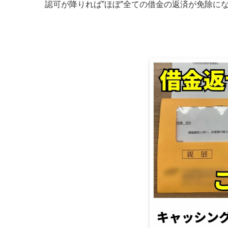
認可が降りれば”ほぼ”全ての借金の返済が免除に