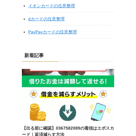
イオンカードの任意整理
dカードの任意整理
PayPayカードの任意整理
新着記事
【出る前に確認】0367582089の着信はエポスカ
ード｜返済減らす方法