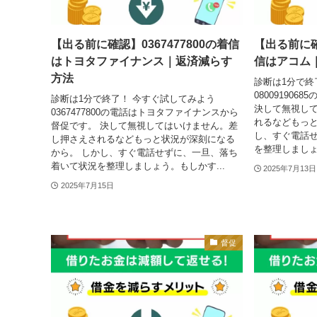
【出る前に確認】0367477800の着信
【出る前に確認
はトヨタファイナンス｜返済減らす
信はアコム
方法
診断は1分で終
08009190
診断は1分で終了！ 今すぐ試してみよう
決して無視し
0367477800の電話はトヨタファイナンスから
れるなどもっと
督促です。 決して無視してはいけません。差
し、すぐ電話
し押さえされるなどもっと状況が深刻になる
を整理しましょ
から。 しかし、すぐ電話せずに、一旦、落ち
着いて状況を整理しましょう。​もしかす...
2025年7月13日
2025年7月15日
督促