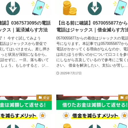
】0367573095の電話
【出る前に確認】0570055877か
ックス｜返済減らす方法
電話はジャックス｜借金減らす方
了！ 今すぐ試してみよう
0570055877からの着信はジャックスの電
95の電話はジャックスから督促で
号になります。本記事では0570055877か
視してはいけません。差し押さ
電話がかかってくる理由がなんなのか、電
もっと状況が深刻になるから。
は出たほうが良いのかについて口コミを参
電話せずに、一旦、落ち着いて
にしながら言及しているので参考にご覧く
しょう。​もしかすると、ジ...
さい。 借金を解決したい、支払いが苦し...
2025年7月17日
督促