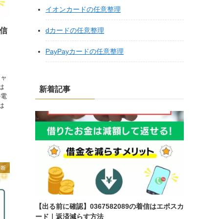
イオンカードの任意整理
dカードの任意整理
着信
｜
PayPayカードの任意整理
シャ
は
新着記事
の電
は
診断
【出る前に確認】0367582089の着信はエポスカ
ード｜返済減らす方法