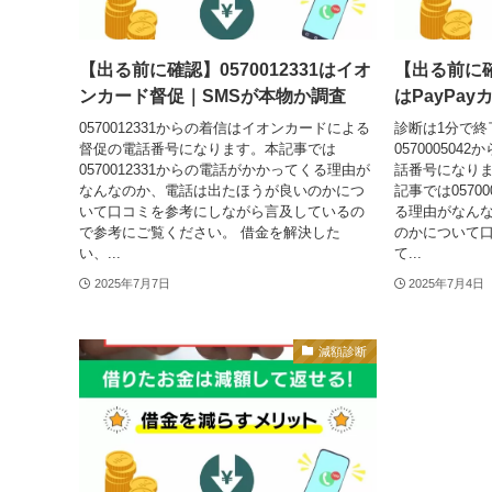
【出る前に確認】0570012331はイオ
【出る前に確認
ンカード督促｜SMSが本物か調査
はPayPa
0570012331からの着信はイオンカードによる
診断は1分で終
督促の電話番号になります。本記事では
057000504
0570012331からの電話がかかってくる理由が
話番号になり
なんなのか、電話は出たほうが良いのかにつ
記事では0570
いて口コミを参考にしながら言及しているの
る理由がなん
で参考にご覧ください。 借金を解決した
のかについて
い、...
て...
2025年7月7日
2025年7月4日
減額診断