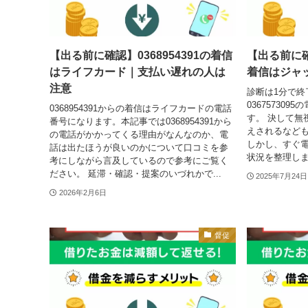
【出る前に確認】0368954391の着信
【出る前に確認
はライフカード｜支払い遅れの人は
着信はジャ
注意
診断は1分で終
03675730
0368954391からの着信はライフカードの電話
す。 決して無
番号になります。本記事では0368954391から
えされるなど
の電話がかかってくる理由がなんなのか、電
しかし、すぐ
話は出たほうが良いのかについて口コミを参
状況を整理しま
考にしながら言及しているので参考にご覧く
ださい。 延滞・確認・提案のいづれかで...
2025年7月24日
2026年2月6日
督促