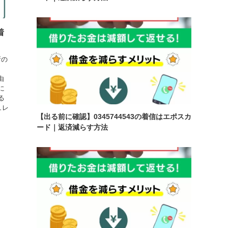
着
所の
由
に
る
ュレ
【出る前に確認】0345744543の着信はエポスカ
ード｜返済減らす方法