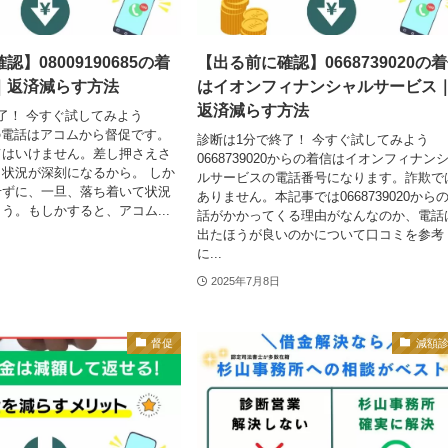
】08009190685の着
【出る前に確認】0668739020の
｜返済減らす方法
はイオンフィナンシャルサービス
返済減らす方法
了！ 今すぐ試してみよう
685の電話はアコムから督促です。
診断は1分で終了！ 今すぐ試してみよう
てはいけません。差し押さえさ
0668739020からの着信はイオンフィナン
状況が深刻になるから。 しか
ルサービスの電話番号になります。詐欺で
せずに、一旦、落ち着いて状況
ありません。本記事では0668739020から
う。​もしかすると、アコム...
話がかかってくる理由がなんなのか、電話
出たほうが良いのかについて口コミを参考
に...
2025年7月8日
督促
減額