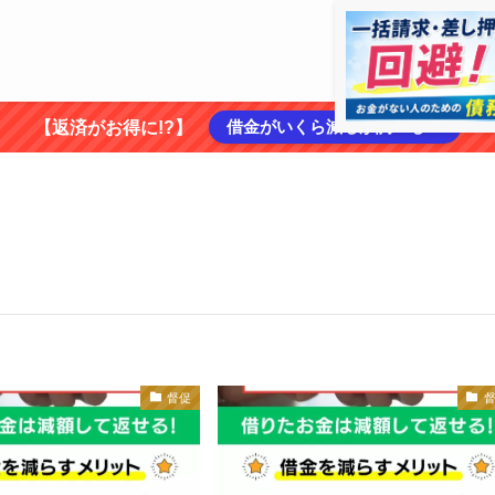
借金がいくら減るか調べる ➡
【返済がお得に!?】
督促