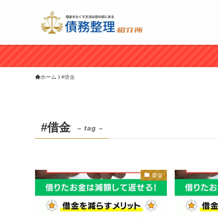
ホーム
#借金
#借金
– tag –
督促