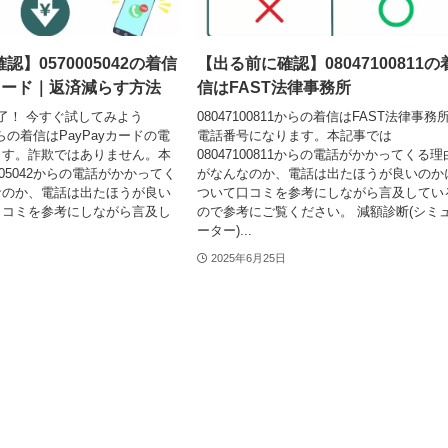
】0570005042の着信
【出る前に確認】08047100811の
yカード｜返済減らす方法
信はFAST法律事務所
了！ 今すぐ試してみよう
08047100811からの着信はFAST法律事務
2からの着信はPayPayカードの電
電話番号になります。本記事では
ます。詐欺ではありません。本
08047100811からの電話がかかってくる理
005042からの電話がかかってく
がなんなのか、電話は出たほうが良いのか
なのか、電話は出たほうが良い
ついて口コミを参考にしながら言及してい
口コミを参考にしながら言及し
ので参考にご覧ください。 減額診断(シミ
ーター)...
2025年6月25日