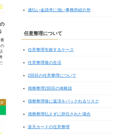
過払い金請求に強い事務所紹介所
らの
法
任意整理について
話番
らの
任意整理失敗するケース
話
考
任意整理後の生活
だ
2回目の任意整理について
債務整理2回目の体験談
債務整理後に返済をバックれるリスク
督促
債務整理払えずに辞任された場合
楽天カードの任意整理