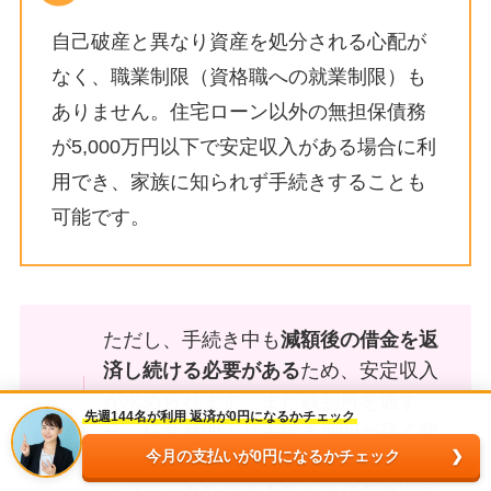
自己破産と異なり資産を処分される心配が
なく、職業制限（資格職への就業制限）も
ありません。住宅ローン以外の無担保債務
が5,000万円以下で安定収入がある場合に利
用でき、家族に知られず手続きすることも
可能です。
ただし、手続き中も
減額後の借金を返
済し続ける必要がある
ため、安定収入
が求められます​。また裁判所を通す
先週144名が利用 返済が0円になるかチェック
分、任意整理より手続き期間が長く費
今月の支払いが0円になるかチェック
用もかかります。信用情報への影響