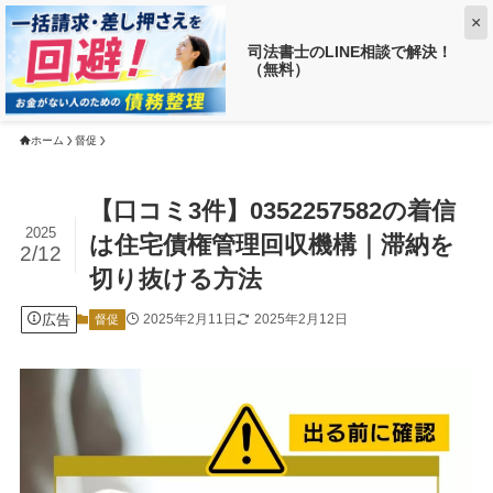
×
司法書士のLINE相談で解決！
（無料）
【返済がお得に!?】
借金がいくら減るか調べる ➡
ホーム
督促
【口コミ3件】0352257582の着信
2025
は住宅債権管理回収機構｜滞納を
2/12
切り抜ける方法
広告
2025年2月11日
2025年2月12日
督促