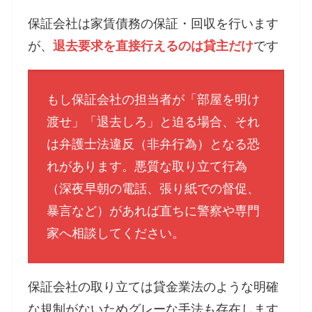
保証会社は家賃債務の保証・回収を行います
が、
退去要求を直接行えるのは貸主だけ
です​
もし保証会社の担当者が「部屋を明け
渡せ」「退去しろ」と迫る場合、それ
は弁護士法違反（非弁行為）となる恐
れがあります​。悪質な取り立て行為
（深夜早朝の電話、張り紙での督促、
暴言など）があれば直ちに警察や専門
家へ相談してください​。
保証会社の取り立ては貸金業法のような明確
な規制がないためグレーな手法も存在します