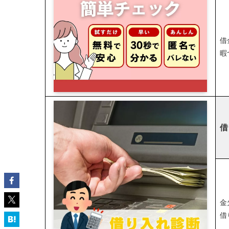
借
暇
借
金
借