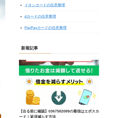
イオンカードの任意整理
dカードの任意整理
PayPayカードの任意整理
新着記事
【出る前に確認】0367582089の着信はエポスカ
ード｜返済減らす方法