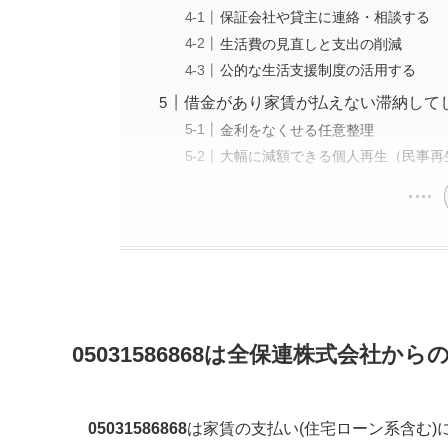
保証会社や貸主に連絡・相談する
生活費の見直しと支出の削減
公的な生活支援制度の活用する
借金があり家賃が払えない滞納して
金利をなくせる任意整理
大幅に減額できる個人再生（民事再
05031586868
は
全保連株式会社
から
05031586868
は家賃の支払い(住宅ローン系含む