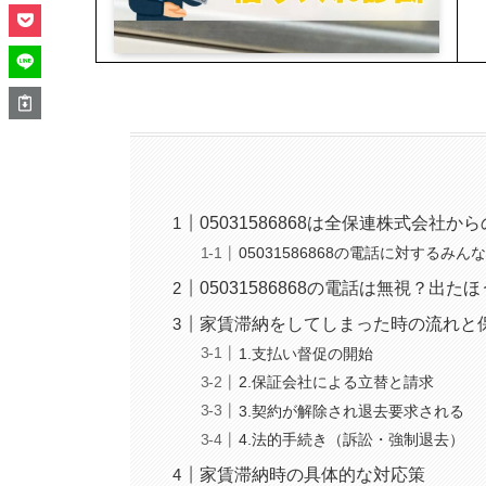
05031586868は全保連株式会社か
05031586868の電話に対するみ
05031586868の電話は無視？出た
家賃滞納をしてしまった時の流れと
1.支払い督促の開始
2.保証会社による立替と請求
3.契約が解除され退去要求される
4.法的手続き（訴訟・強制退去）
家賃滞納時の具体的な対応策