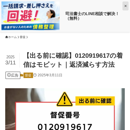
×
司法書士のLINE相談で解決！
（無料）
【返済がお得に!?】
借金がいくら減るか調べる ➡
ホーム
督促
【出る前に確認】0120919617の着
2025
3/11
信はモビット｜返済減らす方法
広告
2025年3月11日
督促