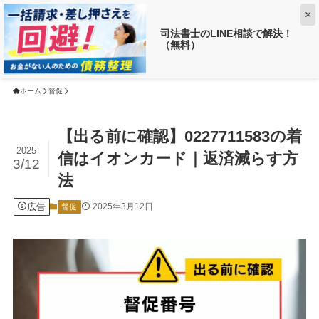
×
司法書士のLINE相談で解決！
（無料）
【返済がお得に!?】
借金がいくら減るか調べる ➡
ホーム
督促
【出る前に確認】0227711583の着
2025
信はイオンカード｜返済減らす方
3/12
法
広告
2025年3月12日
督促