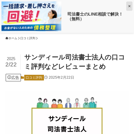
×
司法書士のLINE相談で解決！
（無料）
【返済がお得に!?】
借金がいくら減るか調べる ➡
ホーム
口コミ評判
サンディール司法書士法人の口コ
2025
2/22
ミ評判などレビューまとめ
広告
2025年2月22日
口コミ評判