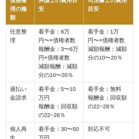
債務整
弁護士の費用目
司法書士の費用
理の種
安
目安
類
任意整
着手金：6万
着手金：1万
理
円〜×債権者数
円〜×債権者数
報酬金：3〜6万
減額報酬：減額
円×債権者数
分の10〜20％
減額報酬：減額
分の10〜20％
過払い
着手金：5〜10
着手金：無料
金請求
万円
報酬金：回収額
報酬金：回収額
の22~28％
の22~28％
個人再
着手金：30〜50
対応不可
生
万円