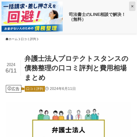
×
司法書士のLINE相談で解決！
（無料）
【返済がお得に!?】
借金がいくら減るか調べる ➡
ホーム
口コミ評判
弁護士法人プロテクトスタンスの
2024
債務整理の口コミ評判と費用相場
6/11
まとめ
広告
2024年6月11日
口コミ評判