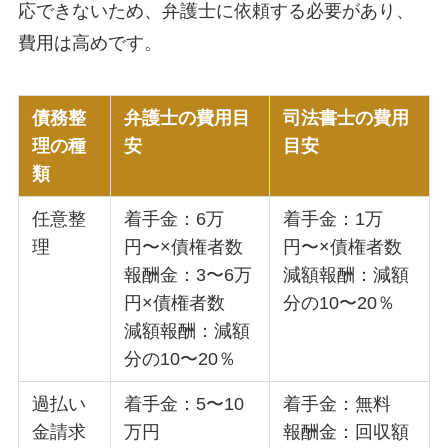
応できないため、弁護士に依頼する必要があり、
費用は高めです。
債務整
弁護士の費用目
司法書士の費用
理の種
安
目安
類
任意整
着手金：6万
着手金：1万
理
円〜×債権者数
円〜×債権者数
報酬金：3〜6万
減額報酬：減額
円×債権者数
分の10〜20％
減額報酬：減額
分の10〜20％
過払い
着手金：5〜10
着手金：無料
金請求
万円
報酬金：回収額