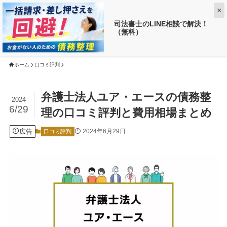
×
司法書士のLINE相談で解決！
（無料）
【返済がお得に!?】
借金がいくら減るか調べる ➡
ホーム
口コミ評判
弁護士法人ユア・エースの債務整
2024
6/29
理の口コミ評判と費用相場まとめ
広告
2024年6月29日
口コミ評判