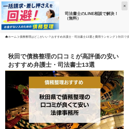
×
司法書士のLINE相談で解決！
（無料）
【返済がお得に!?】
借金がいくら減るか調べる ➡
ホーム
債務整理はどこがいい？おすすめ弁護士・司法書士13選と費用ランキング
秋田で
秋田で債務整理の口コミが高評価の安い
おすすめ弁護士・司法書士13選