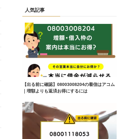
減額分の11%
人気記事
減額分の11%
減額分の11%
–
減額分の11%
減額分の11%
【出る前に確認】08003008204の着信はアコム
減額分の11%
｜増額よりも返済お得にするには
減額分の11%