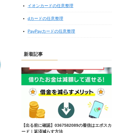
イオンカードの任意整理
dカードの任意整理
あ
PayPayカードの任意整理
新着記事
【出る前に確認】0367582089の着信はエポスカ
ード｜返済減らす方法