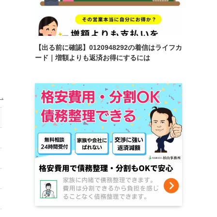
【出る前に確認】0120948292の着信はライフカ
ード｜増額よりも返済お得にするには
減額報酬
–
減額分の11%
–
減額分の11%