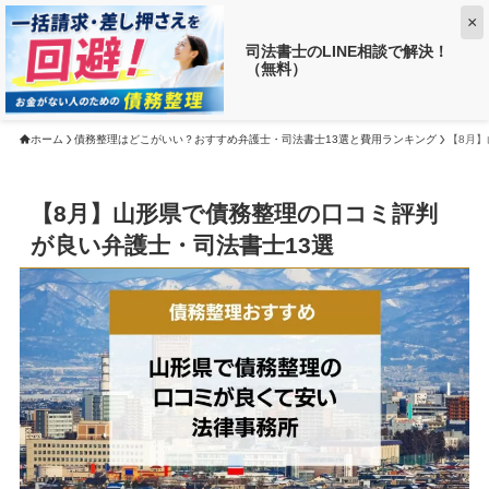
×
司法書士のLINE相談で解決！
（無料）
【返済がお得に!?】
借金がいくら減るか調べる ➡
ホーム
債務整理はどこがいい？おすすめ弁護士・司法書士13選と費用ランキング
【8月
【8月】山形県で債務整理の口コミ評判
が良い弁護士・司法書士13選