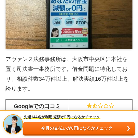
アヴァンス法務事務所は、大阪市中央区に本社を
置く司法書士事務所です。借金問題に特化してお
り、相談件数34万件以上、解決実績16万件以上を
誇ります。
Googleでの口コミ
先週144名が利用 返済が0円になるかチェック
2024年7月時点の評価になります。
今月の支払いが0円になるかチェック